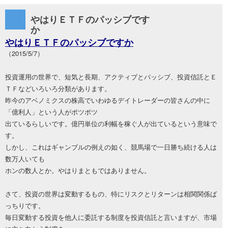
すか
やはりＥＴＦのパッシブです
か
やはりＥＴＦのパッシブですか
（2015/5/7）
投資運用の世界で、短気と長期、アクティブとパッシブ、投資信託とＥ
ＴＦなどいろいろ分類があります。
昨今のアベノミクスの株高でいわゆるデイトレーダーの皆さんの中に
「億利人」という人がポツポツ
出ているらしいです。億円単位の利幅を稼ぐ人が出ているという意味で
す。
しかし、これはギャンブルの例えの如く、競馬場で一日勝ち続ける人は
数万人いても
ホンの数人とか。やはりまともではありません。
さて、投資の世界は変動するもの、特にリスクとリターンは相関関係ば
っちりです。
毎日変動する投資を他人に委託する制度を投資信託と言いますが、市場