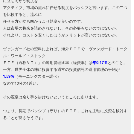
に立ち向かう制度を
アクティブ、市場の流れに任せる制度をパッシブと言います。この二つ
を比較すると、流れに
任せる方が立ち向かうより効率が良いのです。
人は市場の将来を読めきれないし、その必要もないのではないか。
それより、コストを安くしたほうがメリットが高いのではないか。
ヴァンガード社の資料によれば、海外ＥＴＦで「ヴァンガード・トータ
ル・ワールド・ストック
ＥＴＦ（通称ＶＴ）」の運用管理比率（経費率）は
年0.17％
とのこと。
一方、世界全体の株に投資する通常の投資信託の運用管理の平均が
1.59％
（モーニングスター調べ）
なので10分の1近い。
その源泉は余り手を掛けないというところにあります。
つまり、長期でパッシブ（守り）のＥＴＦ，これを主軸に投資を検討す
ることが良さそうです。