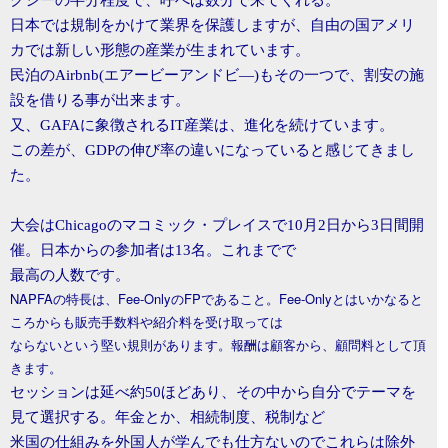
クシーの半分程度で、呼べば数分で来てくれる。
日本では規制をかけて業界を保護しますが、自由の国アメリ
カでは新しい形態の産業が生まれています。
民泊の
Airbnb(
エアービーアンドビ―
)
もその一つで、割安の施
設を借りる事が出来ます。
又、
GAFA
に象徴される
IT
産業は、進化を続けています。
この差が、
GDP
の伸び率の違いになっていると感じてきまし
た。
大会はChicagoのマコミック・プレイスで10月2日から3日間開
催。日本からの参加者は13名。これまでで
最高の人数です。
NAPFAの特長は、Fee-OnlyのFPであること。Fee-Onlyとはいかなると
ころからも販売手数料や紹介料を受け取っては
ならないという堅い規則があります。報酬は顧客から、顧問料として頂
きます。
セッションは延べ約50ほどあり、その中から自分でテーマを
見て選択する。年金とか、相続制度、税制など
米国の仕組みを外国人が学んでも仕方ないのでこれらは除外