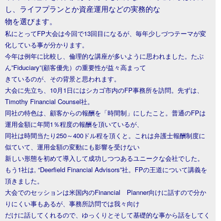
し、ライフプランとか資産運用などの実務的な
物を選びます。
私にとってFP大会は今回で13回目になるが、毎年少しづつテーマが変
化している事が分かります。
今年は例年に比較し、倫理的な講座が多いように思われました。たぶ
ん”Fiduciary”(顧客優先）の重要性が益々高まって
きているのが、その背景と思われます。
大会に先立ち、10月1日にはシカゴ市内のFP事務所を訪問。先ずは、
Timothy Financial Counsel社。
同社の特色は、顧客からの報酬を「時間制」にしたこと。普通のFPは
運用金額に年間1％程度の報酬を頂いているが、
同社は
時間当たり250～400ドル程を頂くと。これは弁護士報酬制度に
似ていて、運用金額の変動にも影響を受けない
新しい形態を初めて導入して成功しつつあるユニークな会社でした。
もう1社は, “Deerfield Financial Advisors”社。FPの王道について講義を
頂きました。
大会でのセッションは米国内のFinancial Planner向けに話すので分か
りにくい事もあるが、事務所訪問では我々向け
だけに話してくれるので、ゆっくりとそして基礎的な事から話をしてく