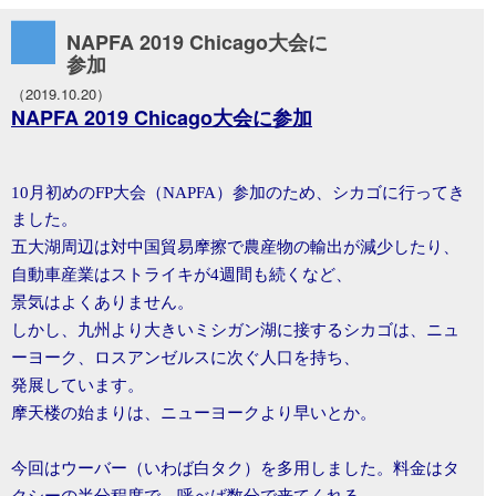
に参加
NAPFA 2019 Chicago大会に
参加
（2019.10.20）
NAPFA 2019 Chicago大会に参加
10
月初めの
FP
大会（
NAPFA
）参加のため、シカゴに行ってき
ました。
五大湖周辺は対中国貿易摩擦で農産物の輸出が減少したり、
自動車産業はストライキが
4
週間も続くなど、
景気はよくありません。
しかし、九州より大きいミシガン湖に接するシカゴは、ニュ
ーヨーク、ロスアンゼルスに次ぐ人口を持ち、
発展しています。
摩天楼の始まりは、ニューヨークより早いとか。
今回はウーバー（いわば白タク）を多用しました。料金はタ