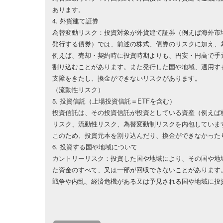
あります。
4. 外貨建て証券
為替変動リスク：投資対象が外貨建て証券（例えば海外市
発行する債券）では、前述の株式、債券のリスクに加え、
例えば、売却・契約時に投資時期よりも、円安・円高で手
割り込むことがあります。また発行した国や地域、適用す
支障をきたし、換金ができないリスクがあります。
（流動性リスク）
5. 投資信託（上場投資信託＝ETFを含む）
投資信託は、その投資信託が投資としている資産（例えば
リスク、流動性リスク、為替変動制リスクを内包していま
このため、投資元本を割り込んだり、換金ができなかった
6. 投資する国や地域について
カントリーリスク：投資した国や地域により、その国や地
た資金のすべて、又は一部が回収できないことがあります
戦争や内乱、経済危機がある又は予見される国や地域に投